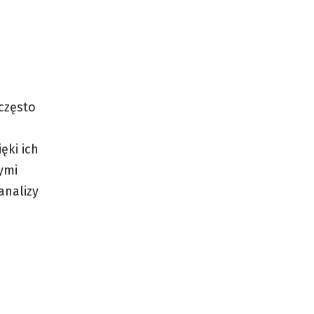
często
ęki ich
ymi
analizy