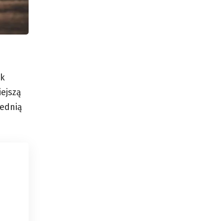
ok
iejszą
iednią