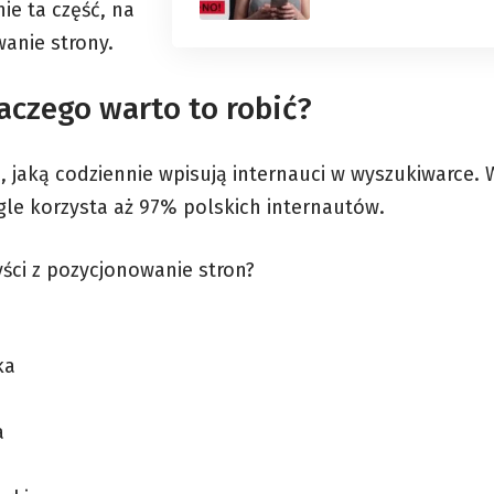
ie ta część, na
anie strony.
aczego warto to robić?
ń, jaką codziennie wpisują internauci w wyszukiwarce.
gle korzysta aż 97% polskich internautów.
ści z pozycjonowanie stron?
ka
a