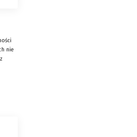
ności
ch nie
z
e