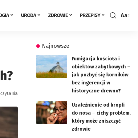
Aa
OGIA
URODA
ZDROWIE
PRZEPISY
Zmień
rozmia
Najnowsze
Fumigacja kościoła i
obiektów zabytkowych –
ch?
jak pozbyć się korników
bez ingerencji w
historyczne drewno?
 czytania
Uzależnienie od kropli
do nosa – cichy problem,
który może zniszczyć
zdrowie