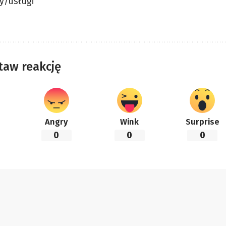
y/usługi
taw reakcję
Angry
Wink
Surprise
0
0
0