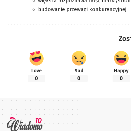
większa rozpoznawalność marki/stron
budowanie przewagi konkurencyjnej
Zos
Love
Sad
Happy
0
0
0