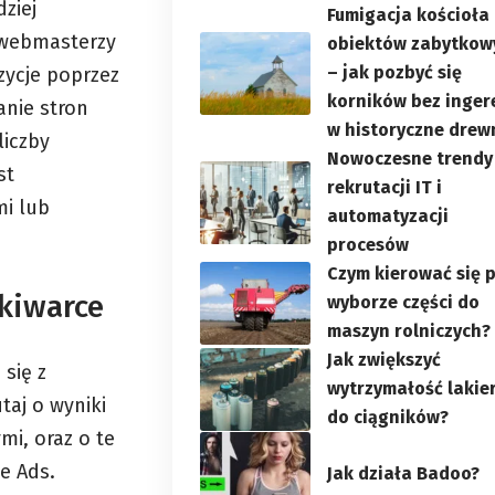
ziej
Fumigacja kościoła 
 webmasterzy
obiektów zabytkow
– jak pozbyć się
ycje poprzez
korników bez inger
nie stron
w historyczne drew
liczby
Nowoczesne trendy
st
rekrutacji IT i
i lub
automatyzacji
procesów
Czym kierować się 
kiwarce
wyborze części do
maszyn rolniczych?
Jak zwiększyć
 się z
wytrzymałość lakie
taj o wyniki
do ciągników?
mi, oraz o te
e Ads.
Jak działa Badoo?