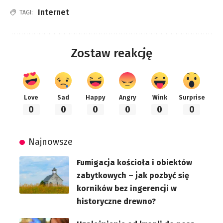
Internet
TAGI:
Zostaw reakcję
Love
Sad
Happy
Angry
Wink
Surprise
0
0
0
0
0
0
Najnowsze
Fumigacja kościoła i obiektów
zabytkowych – jak pozbyć się
korników bez ingerencji w
historyczne drewno?