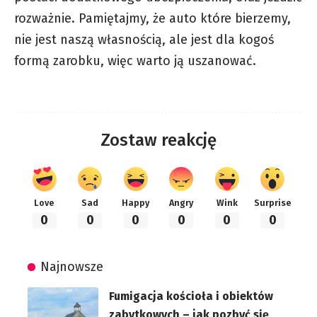
rozważnie. Pamiętajmy, że auto które bierzemy,
nie jest naszą własnością, ale jest dla kogoś
formą zarobku, więc warto ją uszanować.
Zostaw reakcję
Love
Sad
Happy
Angry
Wink
Surprise
0
0
0
0
0
0
Najnowsze
Fumigacja kościoła i obiektów
zabytkowych – jak pozbyć się