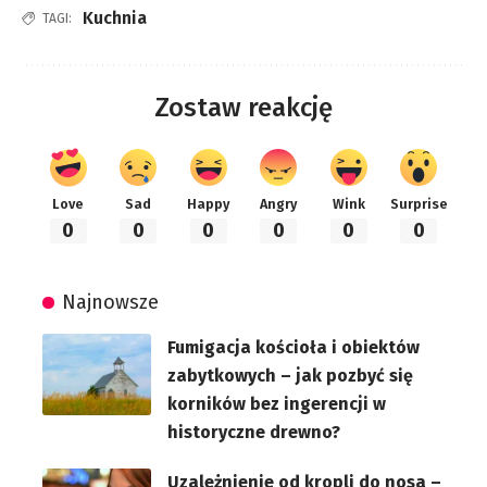
Kuchnia
TAGI:
Zostaw reakcję
Love
Sad
Happy
Angry
Wink
Surprise
0
0
0
0
0
0
Najnowsze
Fumigacja kościoła i obiektów
zabytkowych – jak pozbyć się
korników bez ingerencji w
historyczne drewno?
Uzależnienie od kropli do nosa –