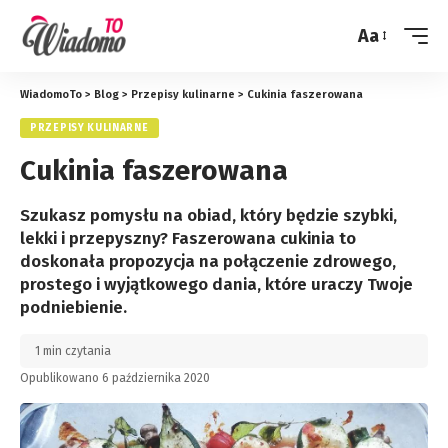
Aa
Zmień
rozmiar
WiadomoTo
>
Blog
>
Przepisy kulinarne
>
Cukinia faszerowana
PRZEPISY KULINARNE
Cukinia faszerowana
Szukasz pomysłu na obiad, który będzie szybki,
lekki i przepyszny? Faszerowana cukinia to
doskonała propozycja na połączenie zdrowego,
prostego i wyjątkowego dania, które uraczy Twoje
podniebienie.
1 min czytania
Opublikowano 6 października 2020