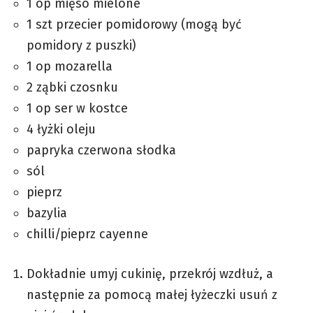
1 op mięso mielone
1 szt przecier pomidorowy (mogą być
pomidory z puszki)
1 op mozarella
2 ząbki czosnku
1 op ser w kostce
4 łyżki oleju
papryka czerwona słodka
sól
pieprz
bazylia
chilli/pieprz cayenne
Dokładnie umyj cukinię, przekrój wzdłuż, a
następnie za pomocą małej łyżeczki usuń z