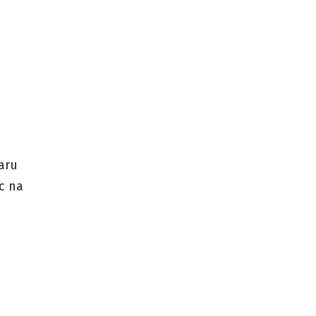
aru
c na