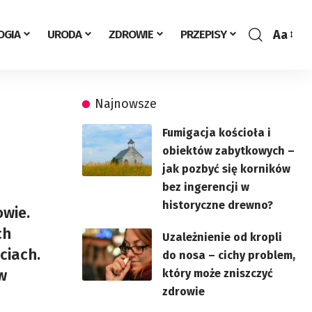
Aa
OGIA
URODA
ZDROWIE
PRZEPISY
Zmień
rozmia
Najnowsze
Fumigacja kościoła i
obiektów zabytkowych –
jak pozbyć się korników
bez ingerencji w
historyczne drewno?
owie.
ch
Uzależnienie od kropli
ciach.
do nosa – cichy problem,
w
który może zniszczyć
zdrowie