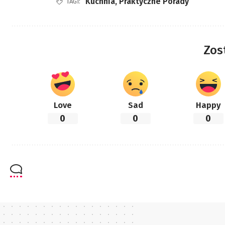
Kuchnia
,
Praktyczne Porady
TAGI:
Zos
Love
Sad
Happy
0
0
0