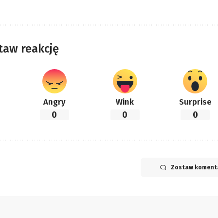
taw reakcję
Angry
Wink
Surprise
0
0
0
Zostaw koment