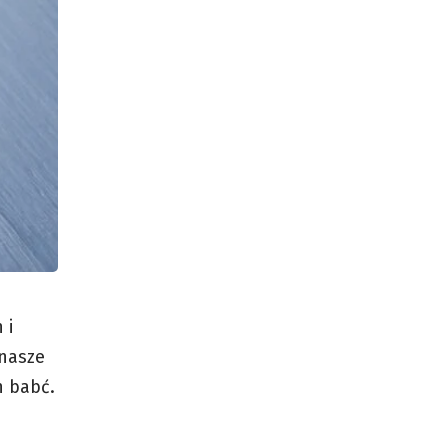
 i
nasze
h babć.