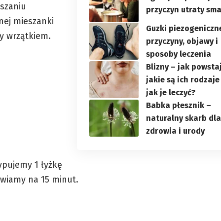
szaniu
przyczyn utraty sm
nej mieszanki
Guzki piezogeniczn
my wrzątkiem.
przyczyny, objawy i
sposoby leczenia
Blizny – jak powsta
jakie są ich rodzaje 
jak je leczyć?
Babka płesznik –
naturalny skarb dl
zdrowia i urody
ypujemy 1 łyżkę
awiamy na 15 minut.