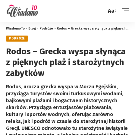
Aa
Zmień
rozmiar
WiadomoTo
>
Blog
>
Podróże
>
Rodos – Grecka wyspa słynąca z pięknych plaż i starożytnych zabytków
PODRÓŻE
Rodos – Grecka wyspa słynąca
z pięknych plaż i starożytnych
zabytków
Rodos, urocza grecka wyspa w Morzu Egejskim,
przyciąga turystów swoimi turkusowymi wodami,
bajkowymi plażami i bogactwem historycznych
skarbów. Przyciąga entuzjastów plażowania,
kultury i sportów wodnych, oferując zarówno
relaks, jak i podróż w czasie do starożytnej historii
Grecji. UNESCO odnotowało tu starożytne świątynie