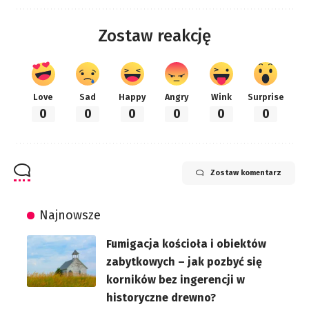
Zostaw reakcję
Love
Sad
Happy
Angry
Wink
Surprise
0
0
0
0
0
0
Zostaw komentarz
Najnowsze
Fumigacja kościoła i obiektów
zabytkowych – jak pozbyć się
korników bez ingerencji w
historyczne drewno?