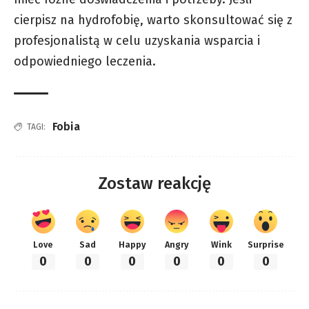
cierpisz na hydrofobię, warto skonsultować się z
profesjonalistą w celu uzyskania wsparcia i
odpowiedniego leczenia.
Fobia
TAGI:
Zostaw reakcję
Love
Sad
Happy
Angry
Wink
Surprise
0
0
0
0
0
0