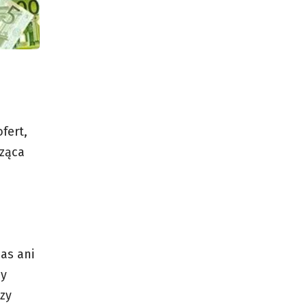
fert,
cząca
as ani
my
zy