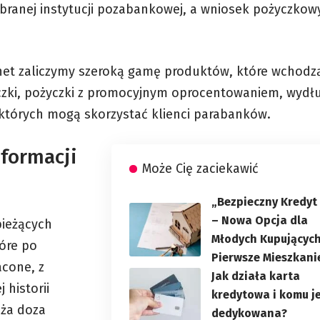
wybranej instytucji pozabankowej, a wniosek pożyczkowy
net
zaliczymy szeroką gamę produktów, które wchodz
zki, pożyczki z promocyjnym oprocentowaniem, wydł
 z których mogą skorzystać klienci parabanków.
nformacji
Może Cię zaciekawić
„Bezpieczny Kredyt
– Nowa Opcja dla
bieżących
Młodych Kupującyc
tóre po
Pierwsze Mieszkani
acone, z
Jak działa karta
 historii
kredytowa i komu j
uża doza
dedykowana?