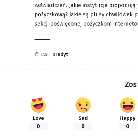
zaświadczeń. Jakie instytucje proponują
pożyczkową? Jakie są plusy chwilówek p
sekcji poświęconej pożyczkom internetowy
Kredyt
TAGI:
Zos
Love
Sad
Happy
0
0
0