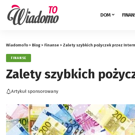
DOM
FINAN
WiadomoTo
>
Blog
>
Finanse
>
Zalety szybkich pożyczek przez Inter
FINANSE
Zalety szybkich pożyc
Artykuł sponsorowany