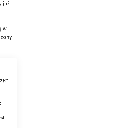
 już
ą w
użony
 2%”
h
e
est