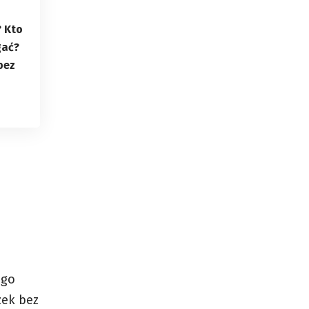
 Kto
gać?
bez
ego
zek bez