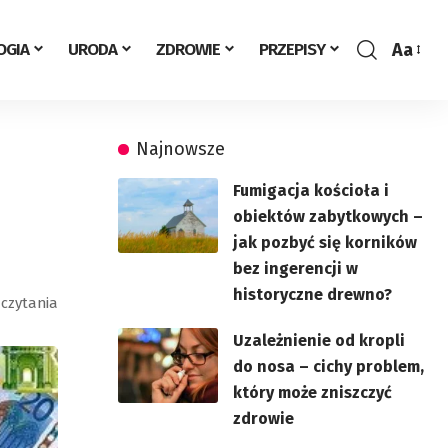
Aa
OGIA
URODA
ZDROWIE
PRZEPISY
Zmień
rozmia
Najnowsze
Fumigacja kościoła i
obiektów zabytkowych –
jak pozbyć się korników
bez ingerencji w
historyczne drewno?
 czytania
Uzależnienie od kropli
do nosa – cichy problem,
który może zniszczyć
zdrowie