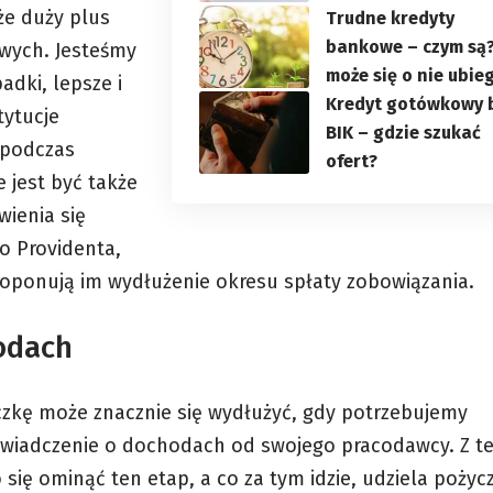
że duży plus
Trudne kredyty
bankowe – czym są?
owych. Jesteśmy
może się o nie ubie
adki, lepsze i
Kredyt gotówkowy 
tytucje
BIK – gdzie szukać
 podczas
ofert?
 jest być także
ienia się
o Providenta
,
proponują im wydłużenie okresu spłaty zobowiązania.
odach
czkę może znacznie się wydłużyć, gdy potrzebujemy
aświadczenie o dochodach od swojego pracodawcy. Z t
ę ominąć ten etap, a co za tym idzie, udziela pożyc