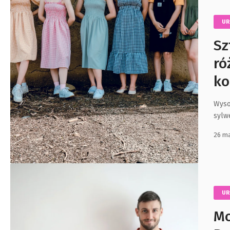
U
Sz
ró
ko
Wyso
sylwe
26 ma
U
Mo