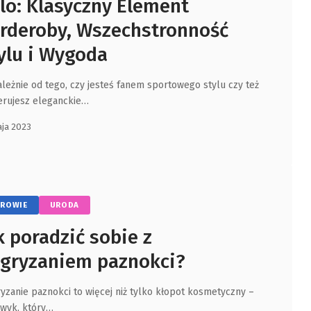
lo: Klasyczny Element
rderoby, Wszechstronność
ylu i Wygoda
ależnie od tego, czy jesteś fanem sportowego stylu czy też
erujesz eleganckie
…
ja 2023
ROWIE
URODA
k poradzić sobie z
gryzaniem paznokci?
yzanie paznokci to więcej niż tylko kłopot kosmetyczny –
awyk, który
…