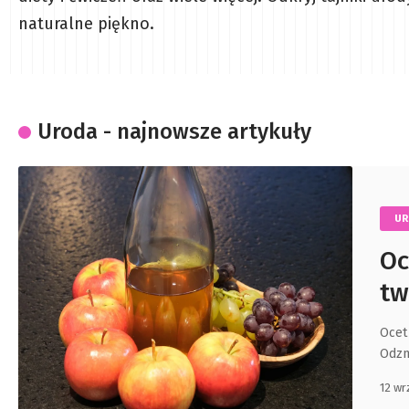
naturalne piękno.
Uroda - najnowsze artykuły
U
Oc
tw
Ocet
Odzn
12 wr