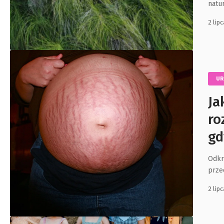
natu
2 lip
U
Ja
ro
gd
Odkr
przec
2 lip