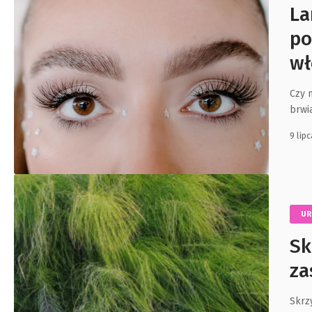
La
po
wł
Czy 
brwi
9 lip
U
Sk
za
Skrzy